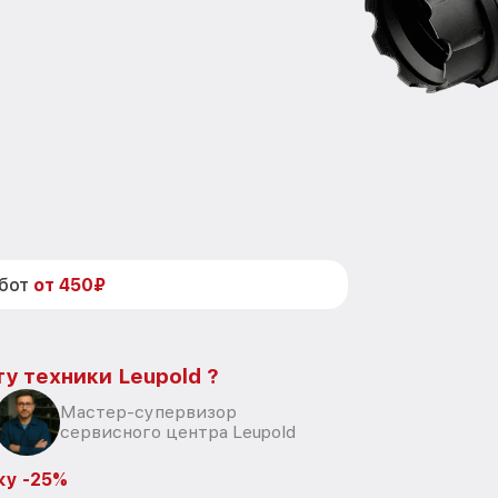
абот
от 450₽
у техники Leupold ?
Мастер-супервизор
сервисного центра Leupold
ку -25%