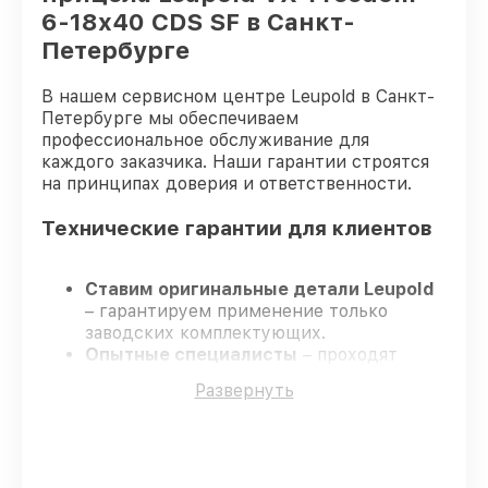
6-18x40 CDS SF в Санкт-
Петербурге
В нашем сервисном центре Leupold в Санкт-
Петербурге мы обеспечиваем
профессиональное обслуживание для
каждого заказчика. Наши гарантии строятся
на принципах доверия и ответственности.
Технические гарантии для клиентов
Ставим оригинальные детали Leupold
– гарантируем применение только
заводских комплектующих.
Опытные специалисты
– проходят
постоянное обучение, что подтверждает
Развернуть
уровень их профессионализма.
Всегда выполняем ремонт вовремя
–
ремонт оптического прицела Leupold VX-
Freedom 6-18x40 CDS SF в оговоренные
сроки.