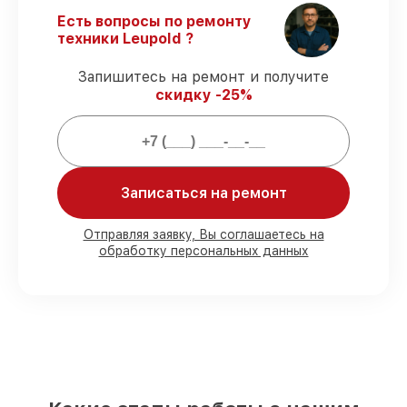
Гарантийное сопровождение
– все
Есть вопросы по ремонту
ремонтные услуги и комплектующие
техники Leupold ?
защищены официальной гарантией
Leupold.
Запишитесь на ремонт и получите
скидку -25%
Мы гарантируем:
80%
ремонтов проводим с
возможностью личного присутствия
Записаться на ремонт
владельца
90%
комплектующих Leupold готовы к
Отправляя заявку, Вы соглашаетесь на
установке в Санкт-Петербурге,
обработку персональных данных
остальные поступают оперативно
Фирменные детали Leupold и
проверенные реплики
– под любые
запросы
85%
работ занимают до 2 часов, если
мастер приступает к ремонту сразу