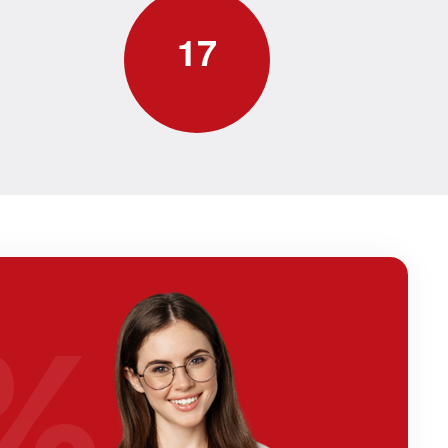
1
7
%