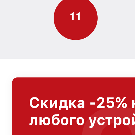
1
1
Скидка -25% 
любого устро