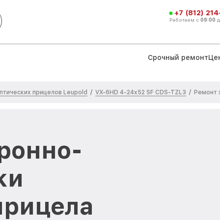
+7 (812) 21
Работаем с
09:00
Срочный ремонт
Це
птических прицелов Leupold
VX-6HD 4-24x52 SF CDS-TZL3
/
/
Ремонт 
ронно-
ки
прицела