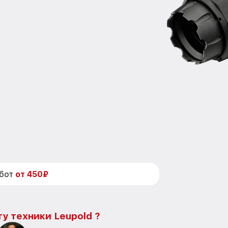
абот
от 450₽
у техники Leupold ?