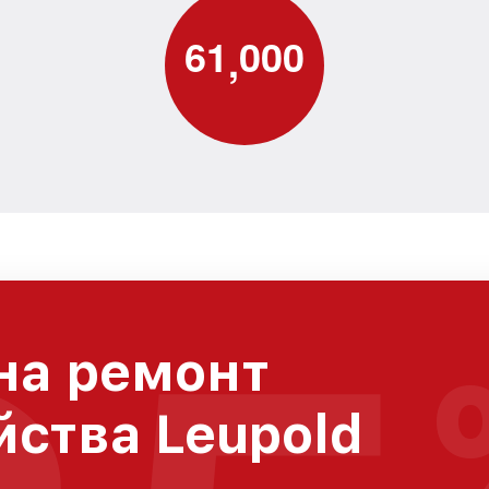
6
1
0
0
0
,
на ремонт
йства Leupold