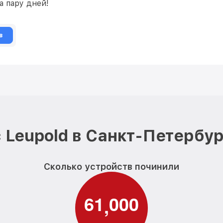
а пару дней!
в
 Leupold в Санкт-Петербур
Сколько устройств починили
6
1
0
0
0
,