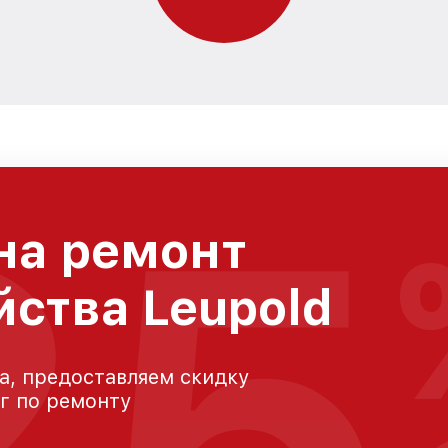
25
на ремонт
йства Leupold
а, предоставляем скидку
уг по ремонту