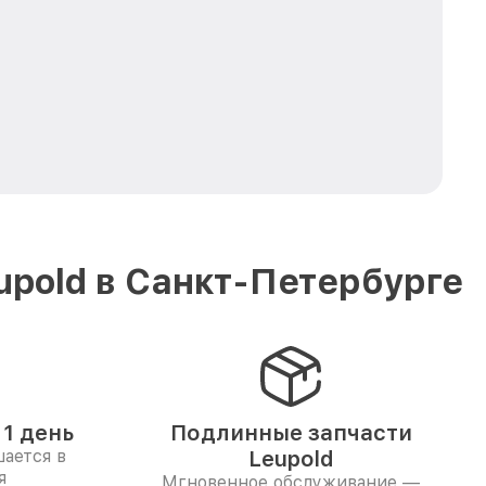
pold в Санкт-Петербурге
1 день
Подлинные запчасти
ается в
Leupold
я
Мгновенное обслуживание —