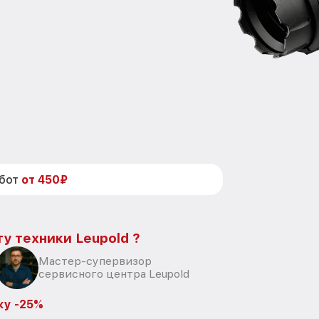
абот
от 450₽
у техники Leupold ?
Мастер-супервизор
сервисного центра Leupold
ку -25%