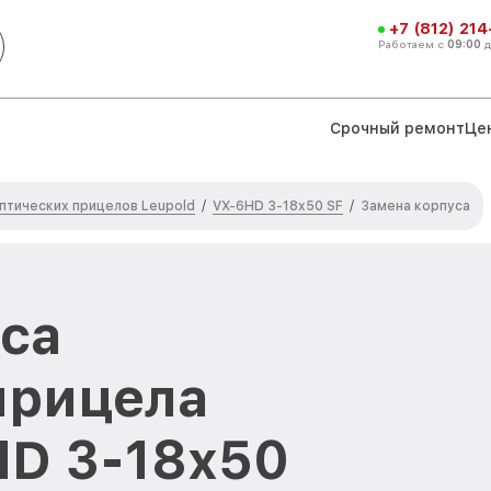
+7 (812) 21
Работаем с
09:00
Срочный ремонт
Це
птических прицелов Leupold
VX-6HD 3-18x50 SF
/
/
Замена корпуса
са
прицела
HD 3-18x50