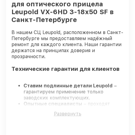
для оптического прицела
Leupold VX-6HD 3-18x50 SF в
Санкт-Петербурге
В нашем СЦ Leupold, расположенном в Санкт-
Петербурге мы предоставляем надёжный
ремонт для каждого клиента. Наши гарантии
держатся на принципах доверия и
прозрачности.
Технические гарантии для клиентов
Ставим подлинные детали Leupold
–
гарантируем применение только
заводских комплектующих.
Опытные специалисты
– проходят
постоянное обучение, что гарантирует
Развернуть
качество выполняемых работ.
Соблюдаем сроки ремонта
– ремонт
оптического прицела Leupold VX-6HD 3-
18x50 SF в оговоренные сроки.