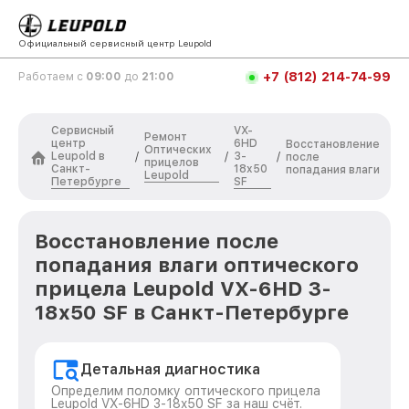
Официальный сервисный центр Leupold
+7 (812) 214-74-99
Работаем с
09:00
до
21:00
Сервисный
VX-
Ремонт
центр
6HD
Восстановление
Оптических
Leupold в
3-
/
/
/
после
прицелов
Санкт-
18x50
попадания влаги
Leupold
Петербурге
SF
Восстановление после
попадания влаги оптического
прицела Leupold VX-6HD 3-
18x50 SF в Санкт-Петербурге
Детальная диагностика
Определим поломку оптического прицела
Leupold VX-6HD 3-18x50 SF за наш счёт.