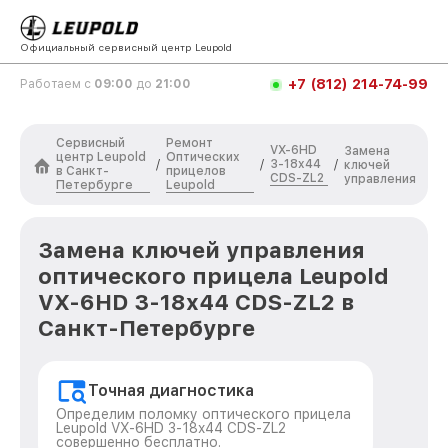
Официальный сервисный центр Leupold
+7 (812) 214-74-99
Работаем с
09:00
до
21:00
Сервисный
Ремонт
VX-6HD
Замена
центр Leupold
Оптических
3-18x44
/
/
/
ключей
в Санкт-
прицелов
CDS-ZL2
управления
Петербурге
Leupold
Замена ключей управления
оптического прицела Leupold
VX-6HD 3-18x44 CDS-ZL2 в
Санкт-Петербурге
Точная диагностика
Определим поломку оптического прицела
Leupold VX-6HD 3-18x44 CDS-ZL2
совершенно бесплатно.