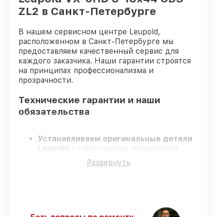
ZL2 в Санкт-Петербурге
В нашем сервисном центре Leupold,
расположенном в Санкт-Петербурге мы
предоставляем качественный сервис для
каждого заказчика. Наши гарантии строятся
на принципах профессионализма и
прозрачности.
Технические гарантии и наши
обязательства
Устанавливаем оригинальные детали
Leupold
– гарантируем применение
только подлинных комплектующих.
Развернуть
Сертифицированные мастера
–
проходят постоянное обучение, что
обеспечивает надёжную работу
устройства после ремонта.
Соблюдаем сроки ремонта
– ремонт
оптического прицела Leupold VX-6HD 3-