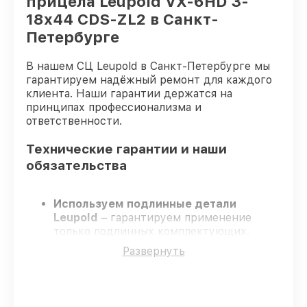
прицела Leupold VX-6HD 3-
18x44 CDS-ZL2 в Санкт-
Петербурге
В нашем СЦ Leupold в Санкт-Петербурге мы
гарантируем надёжный ремонт для каждого
клиента. Наши гарантии держатся на
принципах профессионализма и
ответственности.
Технические гарантии и наши
обязательства
Используем подлинные детали
Leupold
– гарантируем применение
только подлинных комплектующих.
Квалифицированные инженеры
–
Развернуть
проходят постоянное обучение, что
гарантирует качество выполняемых
работ.
Всегда выполняем ремонт вовремя
–