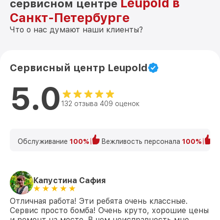
Leupold в
сервисном центре
Санкт-Петербурге
Что о нас думают наши клиенты?
Сервисный центр Leupold
5.0
132 отзыва 409 оценок
Обслуживание
100%
Вежливость персонала
100%
К
Капустина Сафия
Отличная работа! Эти ребята очень классные.
Сервис просто бомба! Очень круто, хорошие цены
и ремонт на месте. В чем неисправность мне