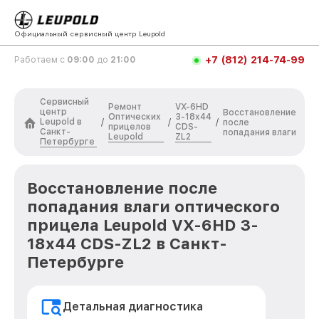
Официальный сервисный центр Leupold
+7 (812) 214-74-99
Работаем с
09:00
до
21:00
Сервисный
Ремонт
VX-6HD
центр
Восстановление
Оптических
3-18x44
Leupold в
/
/
/
после
прицелов
CDS-
Санкт-
попадания влаги
Leupold
ZL2
Петербурге
Восстановление после
попадания влаги оптического
прицела Leupold VX-6HD 3-
18x44 CDS-ZL2 в Санкт-
Петербурге
Детальная диагностика