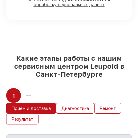
обработку персональных данных
прицелов имеются в наличии или быстро
поставляются
Оригинальные запчасти и
качественные реплики на ваш выбор
–
с учётом всех запросов
85%
работ быстро и без задержек, если
мастер приступает к починке сразу
Какие этапы работы с нашим
сервисным центром Leupold в
Санкт-Петербурге
1
Прием и доставка
Диагностика
Ремонт
Результат