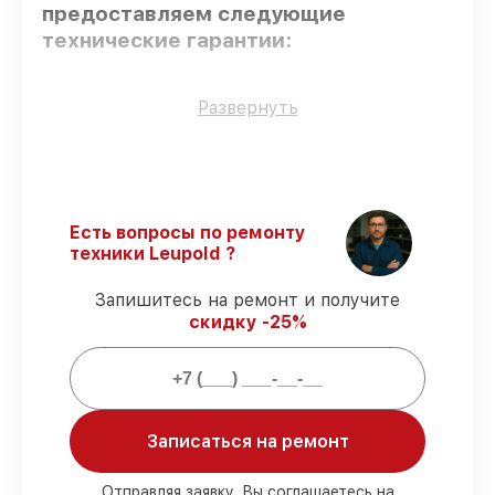
предоставляем следующие
технические гарантии:
Оригинальные детали
– только
Развернуть
подлинные комплектующие.
Квалифицированные специалисты
–
мастера проходят строгий отбор и
регулярное обучение.
Выполнение работ вовремя
–
Есть вопросы по ремонту
гарантируем завершение работ без
техники Leupold ?
задержек.
Гарантийное обслуживание
–
Запишитесь на ремонт и получите
обслуживаем оптических прицелов
скидку -25%
всегда со строгим соблюдением
гарантийных обязательств.
Мы гарантируем:
Записаться на ремонт
80%
работ в присутствии заказчика
90%
комплектующих для оптических
Отправляя заявку, Вы соглашаетесь на