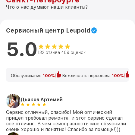
Восстановление после попадания влаги
Что о нас думают наши клиенты?
от 650₽
VX-6 3-18x50 Side Focus CDS Leupold
Ремонт платы управления
(восстановление) VX-6 3-18x50 Side
от 750₽
Сервисный центр Leupold
Focus CDS Leupold
5.0
Прошивка (Обновление ПО) VX-6 3-
от 450₽
18x50 Side Focus CDS Leupold
132 отзыва 409 оценок
Обслуживание
100%
Вежливость персонала
100%
К
Дьяков Артемий
Сервис отличный, спасибо! Мой оптический
прицел требовал ремонта, и этот сервис сделал
всё отлично. В чем неисправность мне объяснили
очень хорошо и понятно! Спасибо за помощь!)))