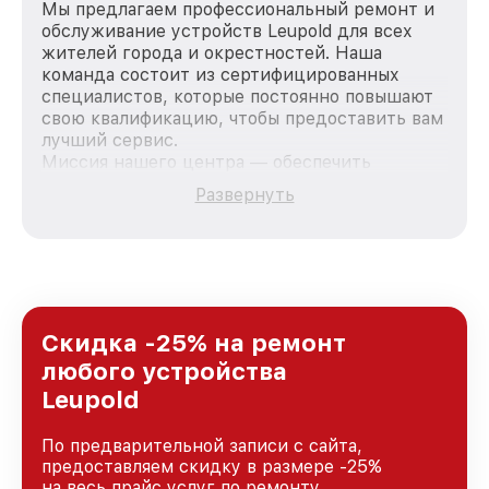
Мы предлагаем профессиональный ремонт и
обслуживание устройств Leupold для всех
жителей города и окрестностей. Наша
команда состоит из сертифицированных
специалистов, которые постоянно повышают
свою квалификацию, чтобы предоставить вам
лучший сервис.
Миссия нашего центра — обеспечить
качественный и доступный ремонт для
Развернуть
каждого пользователя продукции Leupold, вне
зависимости от сложности поломки. Мы
стремимся к тому, чтобы каждый клиент был
удовлетворен скоростью и качеством
предоставляемых услуг. Наша цель — стать
лучшим сервисным центром Leupold в городе
Санкт-Петербурге, постоянно повышая
Скидка -25% на ремонт
уровень доверия и лояльности наших
любого устройства
клиентов.
Leupold
По предварительной записи с сайта,
предоставляем скидку в размере -25%
на весь прайс услуг по ремонту