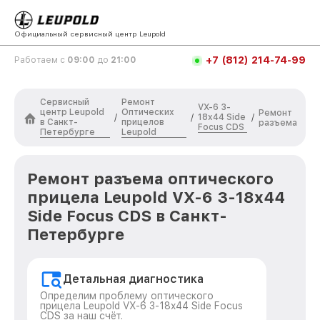
Официальный сервисный центр Leupold
+7 (812) 214-74-99
Работаем с
09:00
до
21:00
Сервисный
Ремонт
VX-6 3-
центр Leupold
Оптических
Ремонт
18x44 Side
/
/
/
в Санкт-
прицелов
разъема
Focus CDS
Петербурге
Leupold
Ремонт разъема оптического
прицела Leupold VX-6 3-18x44
Side Focus CDS в Санкт-
Петербурге
Детальная диагностика
Определим проблему оптического
прицела Leupold VX-6 3-18x44 Side Focus
CDS за наш счёт.