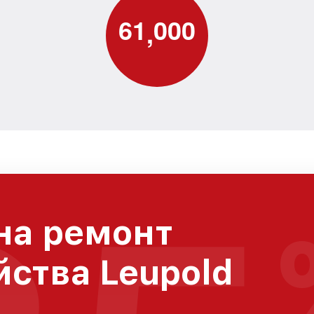
6
1
0
0
0
,
на ремонт
йства Leupold