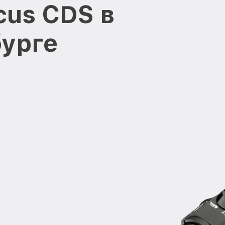
cus CDS в
урге