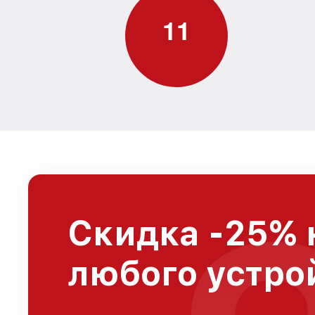
1
1
Скидка -25% 
любого устро