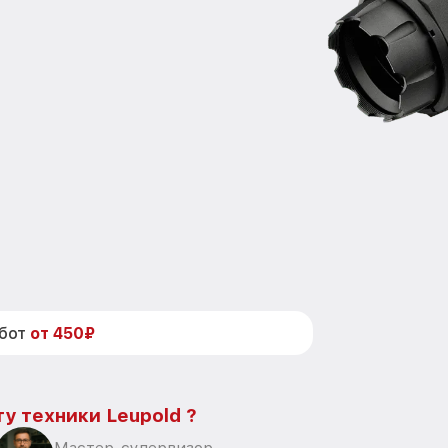
абот
от 450₽
у техники Leupold ?
Мастер-супервизор