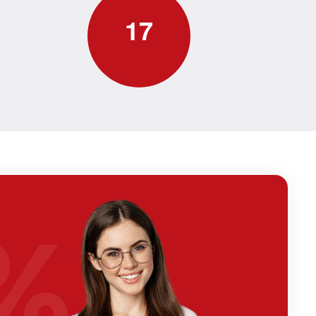
1
7
%