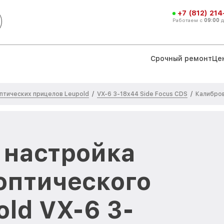
+7 (812) 21
Работаем с
09:00
Срочный ремонт
Це
птических прицелов Leupold
VX-6 3-18x44 Side Focus CDS
/
/
Калибров
 настройка
оптического
ld VX-6 3-