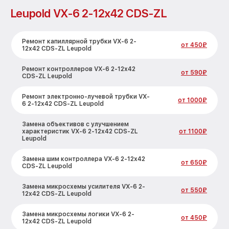
ремонта
Leupold VX-6 2-12x42 CDS-ZL
[replace(mark_kir)]
Ремонт капиллярной трубки VX-6 2-
от 450₽
12x42 CDS-ZL Leupold
Ремонт контроллеров VX-6 2-12x42
от 590₽
CDS-ZL Leupold
Ремонт электронно-лучевой трубки VX-
от 1000₽
6 2-12x42 CDS-ZL Leupold
Замена объективов с улучшением
характеристик VX-6 2-12x42 CDS-ZL
от 1100₽
Leupold
Замена шим контроллера VX-6 2-12x42
от 650₽
CDS-ZL Leupold
Замена микросхемы усилителя VX-6 2-
от 550₽
12x42 CDS-ZL Leupold
Замена микросхемы логики VX-6 2-
от 450₽
12x42 CDS-ZL Leupold