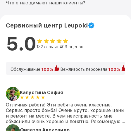
Восстановление после попадания влаги
Что о нас думают наши клиенты?
от 650₽
VX-6 2-12x42 CDS-ZL Leupold
Ремонт платы управления
(восстановление) VX-6 2-12x42 CDS-ZL
от 750₽
Сервисный центр Leupold
Leupold
5.0
Прошивка (Обновление ПО) VX-6 2-
от 450₽
12x42 CDS-ZL Leupold
132 отзыва 409 оценок
Обслуживание
100%
Вежливость персонала
100%
К
Капустина Сафия
Отличная работа! Эти ребята очень классные.
Сервис просто бомба! Очень круто, хорошие цены
и ремонт на месте. В чем неисправность мне
объяснили очень хорошо и понятно. Рекомендую….
Филатов Александр