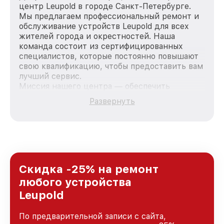
центр Leupold в городе Санкт-Петербурге.
Мы предлагаем профессиональный ремонт и
обслуживание устройств Leupold для всех
жителей города и окрестностей. Наша
команда состоит из сертифицированных
специалистов, которые постоянно повышают
свою квалификацию, чтобы предоставить вам
лучший сервис.
Миссия нашего центра — обеспечить
качественный и доступный ремонт для
Развернуть
каждого пользователя продукции Leupold, вне
зависимости от сложности поломки. Мы
стремимся к тому, чтобы каждый клиент был
удовлетворен скоростью и качеством
предоставляемых услуг. Наша цель — стать
лучшим сервисным центром Leupold в городе
Санкт-Петербурге, постоянно повышая
Скидка -25% на ремонт
уровень доверия и лояльности наших
любого устройства
клиентов.
Leupold
По предварительной записи с сайта,