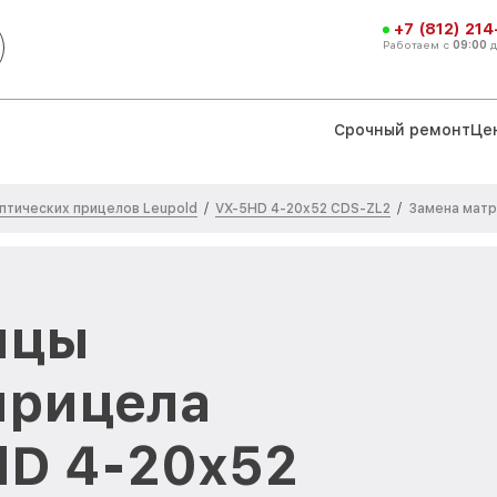
+7 (812) 21
Работаем с
09:00
Срочный ремонт
Це
птических прицелов Leupold
VX-5HD 4-20x52 CDS-ZL2
/
/
Замена мат
ицы
прицела
HD 4-20x52