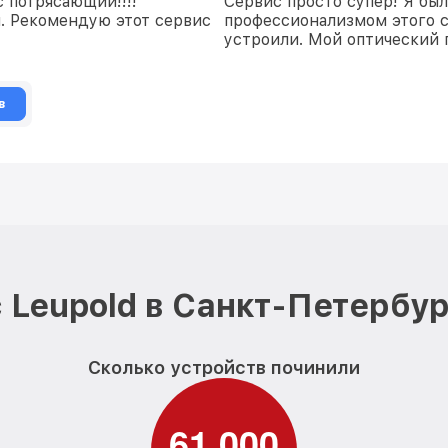
 потрясающий!!!!
Сервис просто супер! Я бы
. Рекомендую этот сервис
профессионализмом этого с
устроили. Мой оптический 
в
 Leupold в Санкт-Петербур
Сколько устройств починили
6
1
0
0
0
,