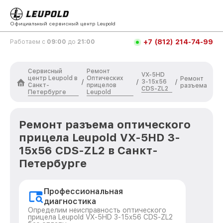
Официальный сервисный центр Leupold
+7 (812) 214-74-99
Работаем с
09:00
до
21:00
Сервисный
Ремонт
VX-5HD
центр Leupold в
Оптических
Ремонт
3-15x56
/
/
/
Санкт-
прицелов
разъема
CDS-ZL2
Петербурге
Leupold
Ремонт разъема оптического
прицела Leupold VX-5HD 3-
15x56 CDS-ZL2 в Санкт-
Петербурге
Профессиональная
диагностика
Определим неисправность оптического
прицела Leupold VX-5HD 3-15x56 CDS-ZL2