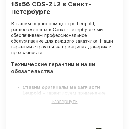
15x56 CDS-ZL2 в Санкт-
Петербурге
В нашем сервисном центре Leupold,
расположенном в Санкт-Петербурге мы
обеспечиваем профессиональное
обслуживание для каждого заказчика. Наши
гарантии строятся на принципах доверия и
прозрачности.
Технические гарантии и наши
обязательства
Ставим оригинальные запчасти
Leupold
– гарантируем применение
только заводских комплектующих.
Развернуть
Квалифицированные мастера
–
проходят жёсткий контроль знаний и
навыков, что подтверждает уровень их
профессионализма.
Заканчиваем ремонт в четко