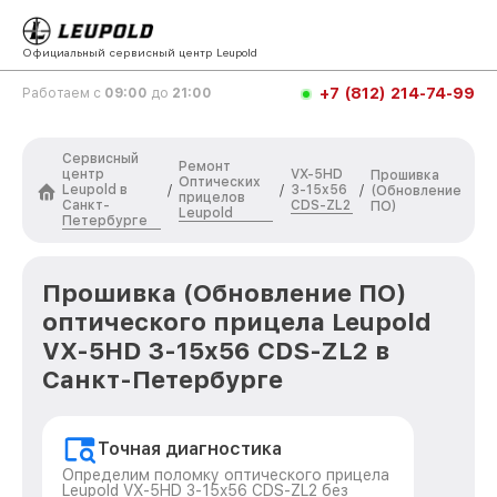
Официальный сервисный центр Leupold
+7 (812) 214-74-99
Работаем с
09:00
до
21:00
Сервисный
Ремонт
центр
VX-5HD
Прошивка
Оптических
Leupold в
3-15x56
/
/
/
(Обновление
прицелов
Санкт-
CDS-ZL2
ПО)
Leupold
Петербурге
Прошивка (Обновление ПО)
оптического прицела Leupold
VX-5HD 3-15x56 CDS-ZL2 в
Санкт-Петербурге
Точная диагностика
Определим поломку оптического прицела
Leupold VX-5HD 3-15x56 CDS-ZL2 без