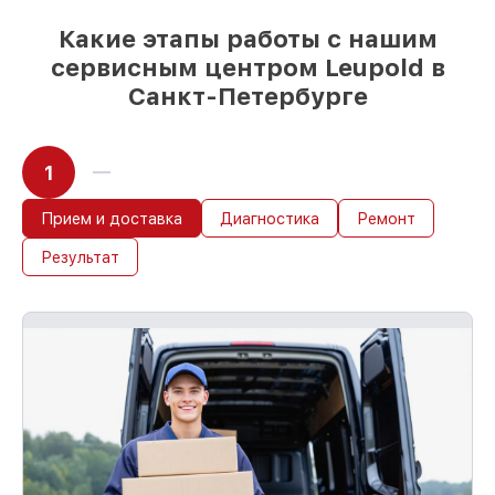
бюджета
85%
починок занимают до 2 часов, при
Какие этапы работы с нашим
незамедлительном начале работ
сервисным центром Leupold в
Санкт-Петербурге
1
Прием и доставка
Диагностика
Ремонт
Результат