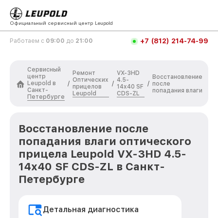
Официальный сервисный центр Leupold
+7 (812) 214-74-99
Работаем с
09:00
до
21:00
Сервисный
Ремонт
VX-3HD
центр
Восстановление
Оптических
4.5-
Leupold в
/
/
/
после
прицелов
14x40 SF
Санкт-
попадания влаги
Leupold
CDS-ZL
Петербурге
Восстановление после
попадания влаги оптического
прицела Leupold VX-3HD 4.5-
14x40 SF CDS-ZL в Санкт-
Петербурге
Детальная диагностика