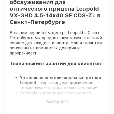
обслуживания для
оптического прицела Leupold
VX-3HD 4.5-14x40 SF CDS-ZL в
Санкт-Петербурге
В нашем сервисном центре Leupold в Санкт-
Петербурге мы предоставляем качественный
сервис для каждого клиента. Наши гарантии
основаны на принципах доверия и
прозрачности.
Технические гарантии для клиентов
Устанавливаем оригинальные детали
Leupold
– гарантируем применение
только качественных комплектующих.
Сертифицированные специалисты
–
проходят постоянное обучение, что
Развернуть
гарантирует качество выполняемых
работ.
Заканчиваем ремонт в четко