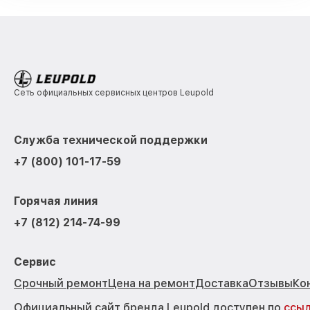
Сеть официальных сервисных центров Leupold
Служба технической поддержки
+7 (800) 101-17-59
Горячая линия
+7 (812) 214-74-99
Сервис
Срочный ремонт
Цена на ремонт
Доставка
Отзывы
Ко
Официальный сайт бренда Leupold доступен по
ссы