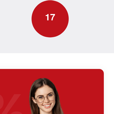
1
7
%