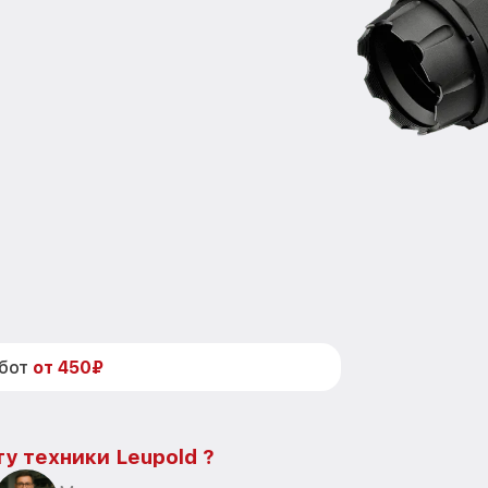
абот
от 450₽
у техники Leupold ?