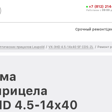
+7 (812) 21
Работаем с
09:00
Срочный ремонт
Це
птических прицелов Leupold
VX-3HD 4.5-14x40 SF CDS-ZL
/
/
Ремонт 
ема
прицела
HD 4.5-14x40