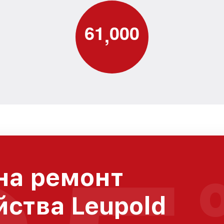
6
1
0
0
0
,
на ремонт
йства Leupold