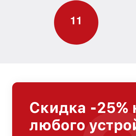
1
1
Скидка -25% 
любого устро