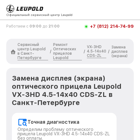
Официальный сервисный центр Leupold
+7 (812) 214-74-99
Работаем с
09:00
до
21:00
Сервисный
Ремонт
VX-3HD
Замена
центр Leupold
Оптических
4.5-14x40
/
/
/
дисплея
в Санкт-
прицелов
CDS-ZL
(экрана)
Петербурге
Leupold
Замена дисплея (экрана)
оптического прицела Leupold
VX-3HD 4.5-14x40 CDS-ZL в
Санкт-Петербурге
Точная диагностика
Определим проблему оптического
прицела Leupold VX-3HD 4.5-14x40 CDS-ZL
без оплаты.