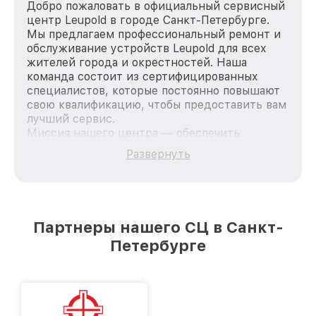
Добро пожаловать в официальный сервисный
центр Leupold в городе Санкт-Петербурге.
Мы предлагаем профессиональный ремонт и
обслуживание устройств Leupold для всех
жителей города и окрестностей. Наша
команда состоит из сертифицированных
специалистов, которые постоянно повышают
свою квалификацию, чтобы предоставить вам
лучший сервис.
Миссия нашего центра — обеспечить
качественный и доступный ремонт для
Развернуть
каждого пользователя продукции Leupold, вне
зависимости от сложности поломки. Мы
стремимся к тому, чтобы каждый клиент был
удовлетворен скоростью и качеством
предоставляемых услуг. Наша цель — стать
Партнеры нашего СЦ в Санкт-
лучшим сервисным центром Leupold в городе
Петербурге
Санкт-Петербурге, постоянно повышая
уровень доверия и лояльности наших
клиентов.