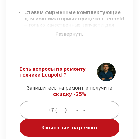
Ставим фирменные комплектующие
для коллиматорных прицелов Leupold
– только качественные запчасти для
вашей техники.
Развернуть
Сертифицированные инженеры
–
проходят строгий отбор, что
обеспечивает высокий уровень сервиса.
Завершаем работы без задержек
–
ремонт коллиматорных прицелов
Leupold без бесконечных переносов.
Есть вопросы по ремонту
Официальная гарантия
– на все услуги
техники Leupold ?
и детали для коллиматорных прицелов
Leupold предоставляется официальное
Запишитесь на ремонт и получите
сопровождение.
скидку -25%
Мы гарантируем:
Записаться на ремонт
80%
ремонтов по ремонту исполняются
в присутствии клиента