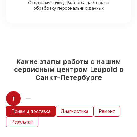
90%
запчастей Leupold в наличии на
Отправляя заявку, Вы соглашаетесь на
складе в Санкт-Петербурге, остальные
обработку персональных данных
приходят оперативно
Оригинальные комплектующие
Leupold и качественные аналоги
–
только вы выбираете, какие детали
использовать, а мы подстраиваемся под
разные бюджеты
85%
ремонтов Leupold сделаем за 1–2
часа, если мастер начинает работу сразу
Какие этапы работы с нашим
сервисным центром Leupold в
Санкт-Петербурге
1
Прием и доставка
Диагностика
Ремонт
Результат