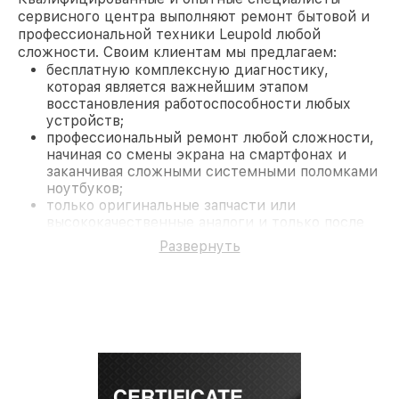
сервисного центра выполняют ремонт бытовой и
профессиональной техники Leupold любой
сложности. Своим клиентам мы предлагаем:
бесплатную комплексную диагностику,
которая является важнейшим этапом
восстановления работоспособности любых
устройств;
профессиональный ремонт любой сложности,
начиная со смены экрана на смартфонах и
заканчивая сложными системными поломками
ноутбуков;
только оригинальные запчасти или
высококачественные аналоги и только после
согласования с клиентом.
Развернуть
На все работы и замененные комплектующие
предоставляется длительная гарантия. В случае
поломки по условиям гарантии, мы бесплатно
исправим ситуацию.
Наши преимущества
Преимуществами нашего сервисного центра
Leupold в Санкт-Петербурге являются:
лучшие специалисты с многолетним опытом и
безупречной репутацией;