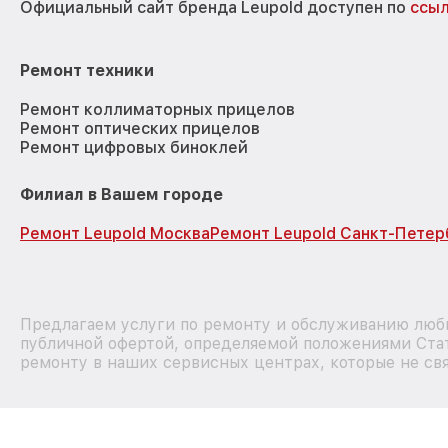
Официальный сайт бренда Leupold доступен по
ссы
Ремонт техники
Ремонт коллиматорных прицелов
Ремонт оптических прицелов
Ремонт цифровых биноклей
Филиал в Вашем городе
Ремонт Leupold Москва
Ремонт Leupold Санкт-Петер
Предлагаем услуги по ремонту и обслуживанию любы
публичной офертой, определяемой положениями Стат
ремонту в наших сервисных центрах, которые не свя